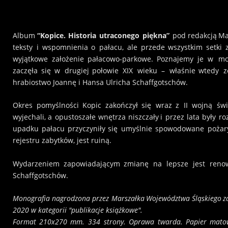
Album
“Kopice.
Historia
utraconego
piękna”
pod
redakcją
Ma
teksty
i
wspomnienia
o
pałacu,
ale
przede
wszystkim
setki
wyjątkowe
założenie
pałacowo-parkowe.
Poznajemy
je
w
mo
zaczęła
się
w
drugiej
połowie
XIX
wieku
–
właśnie
wtedy
z
hrabiostwo Joannę i Hansa Ulricha Schaffgotschów.
Okres
pomyślności
Kopic
zakończył
się
wraz
z
II
wojną
św
wyjechali,
a
opustoszałe
wnętrza
niszczały
i
przez
lata
były
ro
upadku
pałacu
przyczyniły
się
umyślnie
spowodowane
pożar
rejestru zabytków, jest ruiną.
Wydarzeniem
zapowiadającym
zmianę
na
lepsze
jest
reno
Schaffgotschów.
Monografia
nagrodzona
przez
Marszałka
Województwa
Śląskiego
z
2020 w kategorii "publikacje książkowe".
Format
210x270
mm.
334
strony.
Oprawa
twarda.
Papier
mato